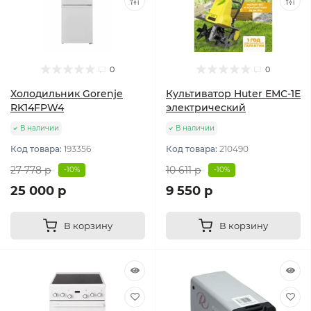
0
0
Холодильник Gorenje
Культиватор Huter ЕМС-1E
RK14FPW4
электрический
В наличии
В наличии
Код товара:
193356
Код товара:
210490
27 778 р
10 611 р
-10%
-10%
25 000 р
9 550 р
В корзину
В корзину