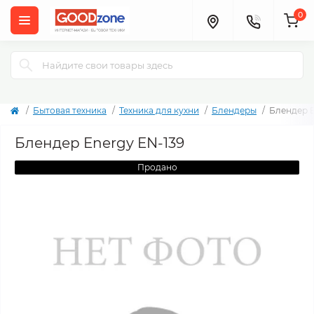
0
Бытовая техника
Техника для кухни
Блендеры
Блендер E
Блендер Energy EN-139
Продано