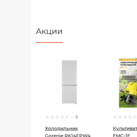
Акции
0
Холодильник
Культиват
Gorenje RK14FPW4
ЕМС-1E