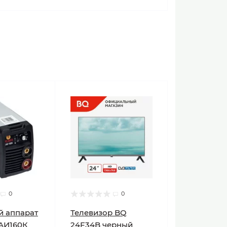
0
0
й аппарат
Телевизор BQ
АИ160К
24F34B черный