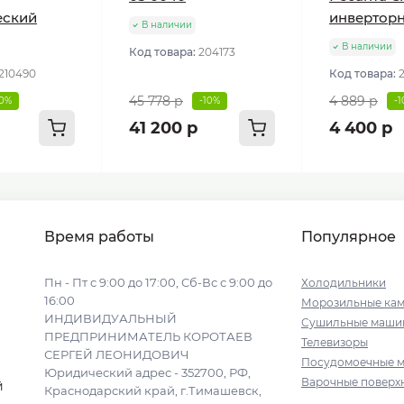
еский
инвертор
В наличии
В наличии
Код товара:
204173
210490
Код товара:
45 778 р
4 889 р
10%
-10%
-
41 200 р
4 400 р
Время работы
Популярное
Пн - Пт с 9:00 до 17:00, Сб-Вс с 9:00 до
Холодильники
16:00
Морозильные ка
ИНДИВИДУАЛЬНЫЙ
Сушильные маши
ПРЕДПРИНИМАТЕЛЬ КОРОТАЕВ
Телевизоры
СЕРГЕЙ ЛЕОНИДОВИЧ
Посудомоечные 
Юридический адрес - 352700, РФ,
Варочные поверх
й
Краснодарский край, г.Тимашевск,