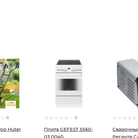
0
0
ор Huter
Плита GEFEST 5560-
Сварочны
03 0040
Ресанта С