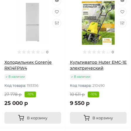
0
0
Холодильник Gorenje
Культиватор Huter ЕМС-1E
RK14FPW4
электрический
В наличии
В наличии
Код товара:
193356
Код товара:
210490
27 778 р
10 611 р
-10%
-10%
25 000 р
9 550 р
В корзину
В корзину