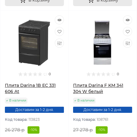
В корзину
В корзину
0
0
Плита Darina 1B EC 331
Плита Darina F KM 341
606 At
304 W белый
В наличии
В наличии
Доставим за 1-2 дня.
Доставим за 1-2 дня.
Код товара:
113823
Код товара:
108761
26 278 р
27 278 р
-10%
-10%