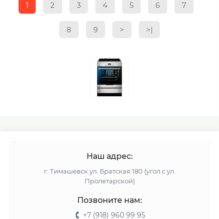
1
2
3
4
5
6
7
8
9
>
>|
Наш адрес:
г. Тимашевск ул. Братская 180 (угол с ул.
Пролетарской)
Позвоните нам:
+7 (918) 960 99 95