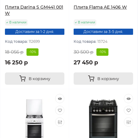
Плита Darina S GM441 001
Плита Flama AE 1406 W
W
В наличии
В наличии
Доставим за 1-2 дня.
Доставим за 3-5 дня.
Код товара:
112699
Код товара:
15724
18 056 р
30 500 р
-10%
-10%
16 250 р
27 450 р
В корзину
В корзину