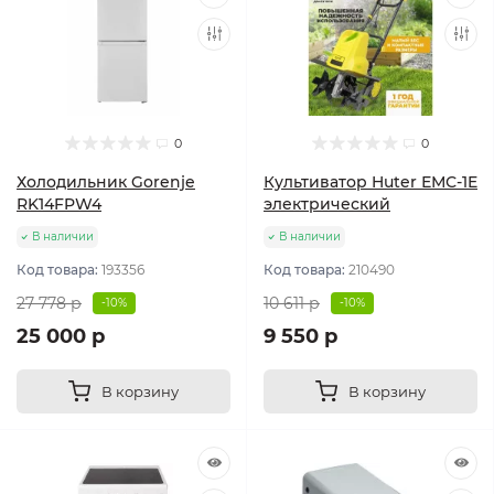
0
0
Холодильник Gorenje
Культиватор Huter ЕМС-1E
RK14FPW4
электрический
В наличии
В наличии
Код товара:
193356
Код товара:
210490
27 778 р
10 611 р
-10%
-10%
25 000 р
9 550 р
В корзину
В корзину