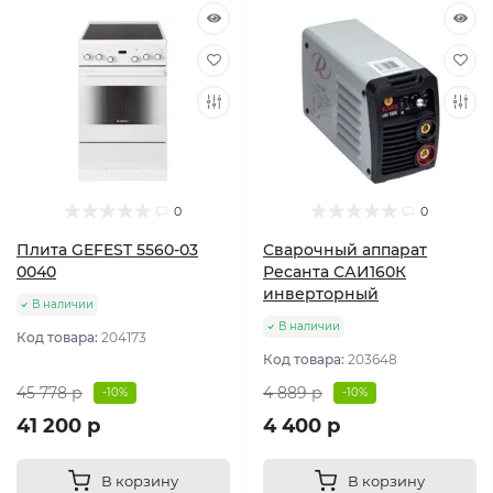
0
0
Плита GEFEST 5560-03
Сварочный аппарат
0040
Ресанта САИ160К
инверторный
В наличии
В наличии
Код товара:
204173
Код товара:
203648
45 778 р
4 889 р
-10%
-10%
41 200 р
4 400 р
В корзину
В корзину