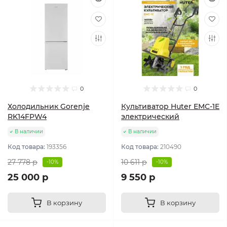
0
0
Холодильник Gorenje
Культиватор Huter ЕМС-1E
RK14FPW4
электрический
В наличии
В наличии
Код товара:
193356
Код товара:
210490
27 778 р
10 611 р
-10%
-10%
25 000 р
9 550 р
В корзину
В корзину