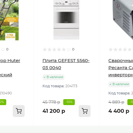
0
0
ор Huter
Плита GEFEST 5560-
Сварочны
03 0040
Ресанта С
еский
инвертор
В наличии
В наличии
Код товара:
204173
210490
Код товара:
45 778 р
4 889 р
10%
-10%
-
41 200 р
4 400 р