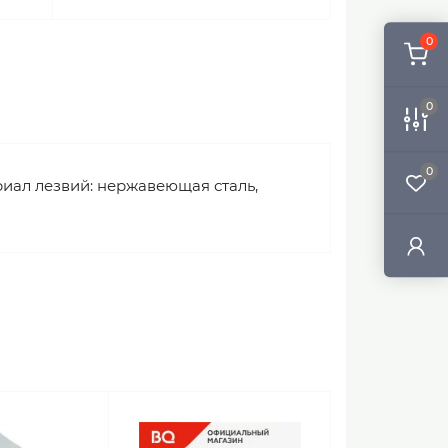
0
0
0
риал лезвий: нержавеющая сталь,