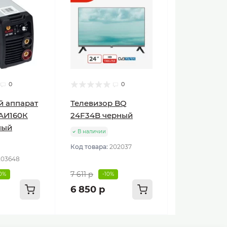
0
0
й аппарат
Телевизор BQ
АИ160К
24F34B черный
ный
В наличии
Код товара:
202037
203648
7 611 р
10%
-10%
6 850 р