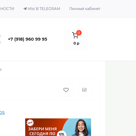
ЬНОСТИ
МЫ В TELEGRAM
Личный кабинет
0
+7 (918) 960 99 95
0 р
й
ps