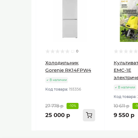
0
Холодильник
Культиват
Gorenje RK14FPW4
ЕМС-1E
электрич
В наличии
В наличии
Код товара:
193356
Код товара:
27 778 р
10 611 р
-10%
-
25 000 р
9 550 р