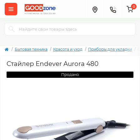
0
Бытовая техника
Красота и уход
Приборы для укладки
С
Стайлер Endever Aurora 480
Продано