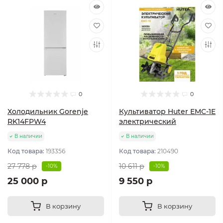
0
0
Холодильник Gorenje
Культиватор Huter ЕМС-1E
RK14FPW4
электрический
В наличии
В наличии
Код товара:
193356
Код товара:
210490
27 778 р
10 611 р
-10%
-10%
25 000 р
9 550 р
В корзину
В корзину