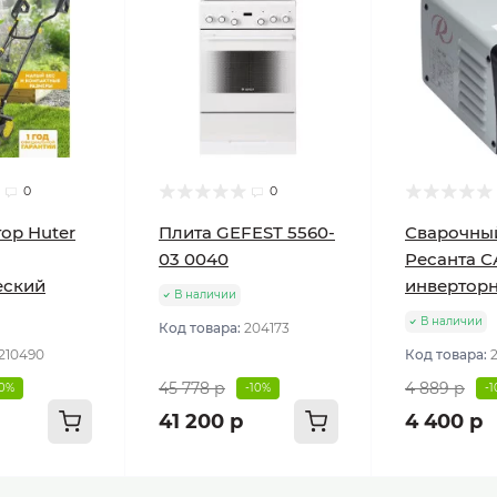
0
0
ор Huter
Плита GEFEST 5560-
Сварочны
03 0040
Ресанта С
еский
инвертор
В наличии
В наличии
Код товара:
204173
210490
Код товара:
45 778 р
4 889 р
10%
-10%
-
41 200 р
4 400 р