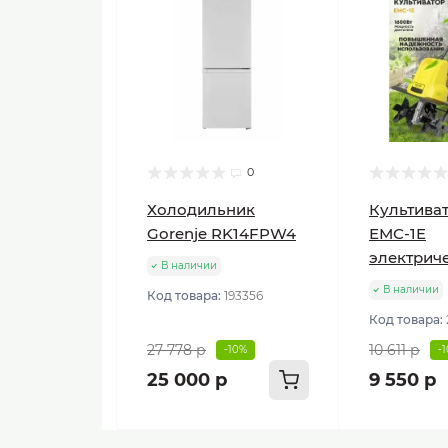
0
Холодильник
Культиват
Gorenje RK14FPW4
ЕМС-1E
электрич
В наличии
В наличии
Код товара:
193356
Код товара:
27 778 р
10 611 р
-10%
-
25 000 р
9 550 р