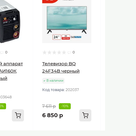
0
0
й аппарат
Телевизор BQ
АИ160К
24F34B черный
ный
В наличии
Код товара:
202037
203648
7 611 р
10%
-10%
6 850 р