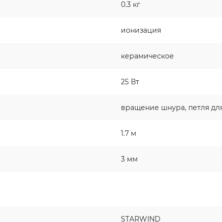
0.3 кг
ионизация
керамическое
25 Вт
вращение шнура, петля д
1.7 м
3 мм
STARWIND