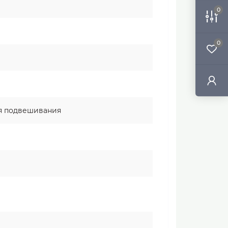
0
0
ля подвешивания