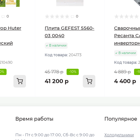
0
0
ор Huter
Плита GEFEST 5560-
Сварочны
03 0040
Ресанта С
еский
инвертор
В наличии
В наличии
Код товара:
204173
210490
Код товара:
45 778 р
4 889 р
10%
-10%
-
41 200 р
4 400 р
Время работы
Популярное
Пн - Пт с 9:00 до 17:00, Сб-Вс с 9:00 до
Холодильники