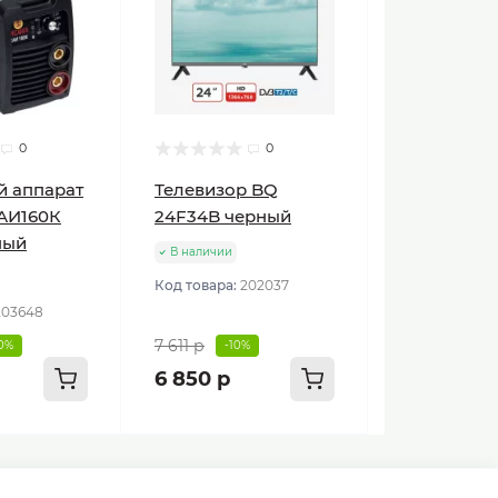
0
0
й аппарат
Телевизор BQ
АИ160К
24F34B черный
ный
В наличии
Код товара:
202037
203648
7 611 р
10%
-10%
6 850 р