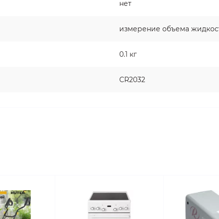
нет
измерение объема жидкос
0.1 кг
CR2032