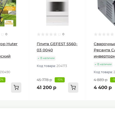
0
0
ор Huter
Плита GEFEST 5560-
Сварочны
03 0040
Ресанта С
еский
инвертор
В наличии
В наличии
Код товара:
204173
210490
Код товара:
45 778 р
4 889 р
10%
-10%
-
41 200 р
4 400 р