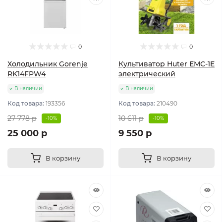
0
0
Холодильник Gorenje
Культиватор Huter ЕМС-1E
RK14FPW4
электрический
В наличии
В наличии
Код товара:
193356
Код товара:
210490
27 778 р
10 611 р
-10%
-10%
25 000 р
9 550 р
В корзину
В корзину