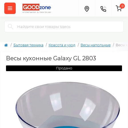
0
Бытовая техника
Красота и уход
Весы напольные
Весы к
Весы кухонные Galaxy GL 2803
Продано