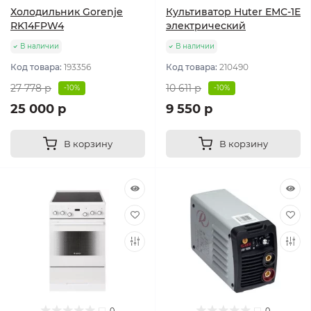
Холодильник Gorenje
Культиватор Huter ЕМС-1E
RK14FPW4
электрический
В наличии
В наличии
Код товара:
193356
Код товара:
210490
27 778 р
10 611 р
-10%
-10%
25 000 р
9 550 р
В корзину
В корзину
0
0