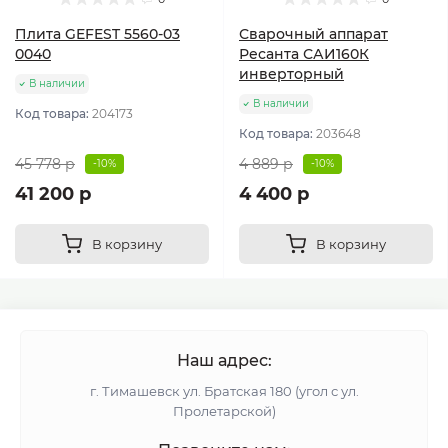
Плита GEFEST 5560-03
Сварочный аппарат
0040
Ресанта САИ160К
инверторный
В наличии
В наличии
Код товара:
204173
Код товара:
203648
45 778 р
4 889 р
-10%
-10%
41 200 р
4 400 р
В корзину
В корзину
Наш адрес:
г. Тимашевск ул. Братская 180 (угол с ул.
Пролетарской)