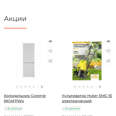
Акции
0
0
Холодильник Gorenje
Культиватор Huter ЕМС-1E
RK14FPW4
электрический
В наличии
В наличии