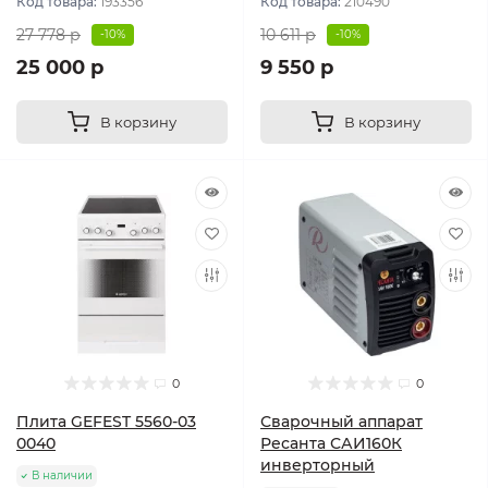
Код товара:
193356
Код товара:
210490
27 778 р
10 611 р
-10%
-10%
25 000 р
9 550 р
В корзину
В корзину
0
0
Плита GEFEST 5560-03
Сварочный аппарат
0040
Ресанта САИ160К
инверторный
В наличии