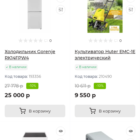
0
0
Холодильник Gorenje
Культиватор Huter ЕМС-1E
RK14FPW4
электрический
В наличии
В наличии
Код товара:
193356
Код товара:
210490
27 778 р
10 611 р
-10%
-10%
25 000 р
9 550 р
В корзину
В корзину