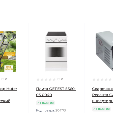
0
0
ор Huter
Плита GEFEST 5560-
Сварочны
03 0040
Ресанта С
еский
инвертор
В наличии
В наличии
Код товара:
204173