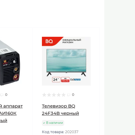
0
0
й аппарат
Телевизор BQ
АИ160К
24F34B черный
ный
В наличии
Код товара:
202037