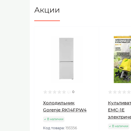
Акции
0
Холодильник
Культиват
Gorenje RK14FPW4
ЕМС-1E
электрич
В наличии
В наличии
Код товара:
193356