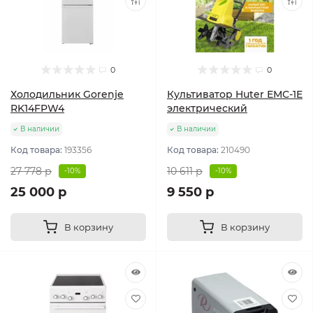
0
0
Холодильник Gorenje
Культиватор Huter ЕМС-1E
RK14FPW4
электрический
В наличии
В наличии
Код товара:
193356
Код товара:
210490
27 778 р
10 611 р
-10%
-10%
25 000 р
9 550 р
В корзину
В корзину