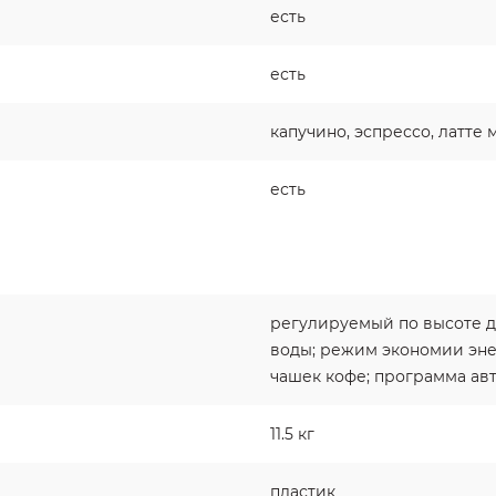
есть
есть
капучино, эспрессо, латте 
есть
регулируемый по высоте доз
воды; режим экономии эне
чашек кофе; программа ав
11.5 кг
пластик