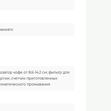
макиато
атор кофе от 8.6-14.2 см; фильтр для
ргии; счетчик приготовленных
томатического промывания