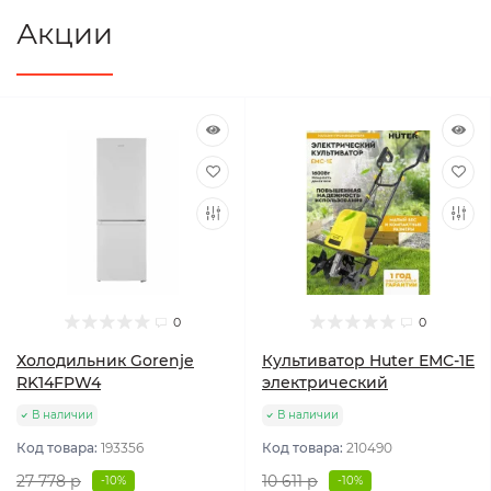
Акции
0
0
Холодильник Gorenje
Культиватор Huter ЕМС-1E
RK14FPW4
электрический
В наличии
В наличии
Код товара:
193356
Код товара:
210490
27 778 р
10 611 р
-10%
-10%