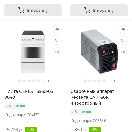
В корзину
В корзину
0
0
Плита GEFEST 5560-03
Сварочный аппарат
0040
Ресанта САИ160К
инверторный
В наличии
В наличии
Код товара:
204173
Код товара:
203648
45 778 р
4 889 р
-10%
-10%