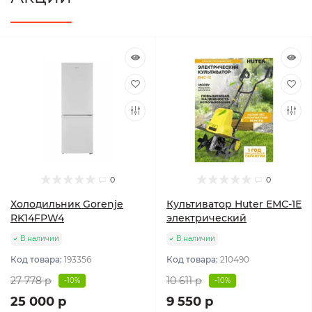
0
0
Холодильник Gorenje
Культиватор Huter ЕМС-1E
RK14FPW4
электрический
В наличии
В наличии
Код товара:
193356
Код товара:
210490
27 778 р
10 611 р
-10%
-10%
25 000 р
9 550 р