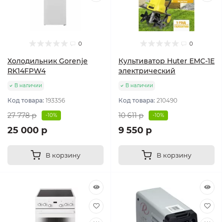
0
0
Холодильник Gorenje
Культиватор Huter ЕМС-1E
RK14FPW4
электрический
В наличии
В наличии
Код товара:
193356
Код товара:
210490
27 778 р
10 611 р
-10%
-10%
25 000 р
9 550 р
В корзину
В корзину