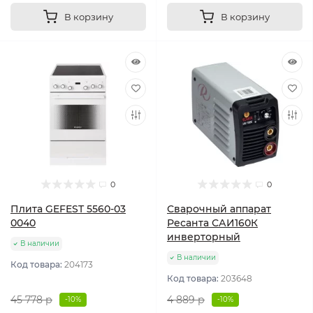
В корзину
В корзину
0
0
Плита GEFEST 5560-03
Сварочный аппарат
0040
Ресанта САИ160К
инверторный
В наличии
В наличии
Код товара:
204173
Код товара:
203648
45 778 р
4 889 р
-10%
-10%