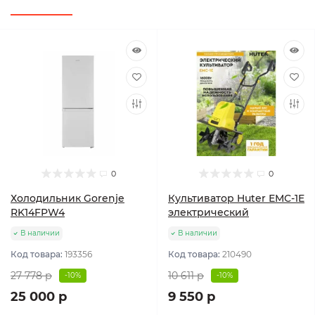
0
0
Холодильник Gorenje
Культиватор Huter ЕМС-1E
RK14FPW4
электрический
В наличии
В наличии
Код товара:
193356
Код товара:
210490
27 778 р
10 611 р
-10%
-10%
25 000 р
9 550 р