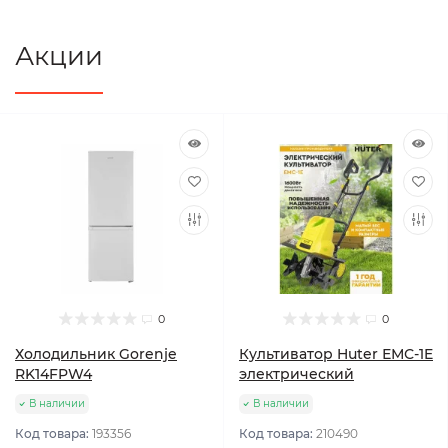
Акции
0
0
Холодильник Gorenje
Культиватор Huter ЕМС-1E
RK14FPW4
электрический
В наличии
В наличии
Код товара:
193356
Код товара:
210490