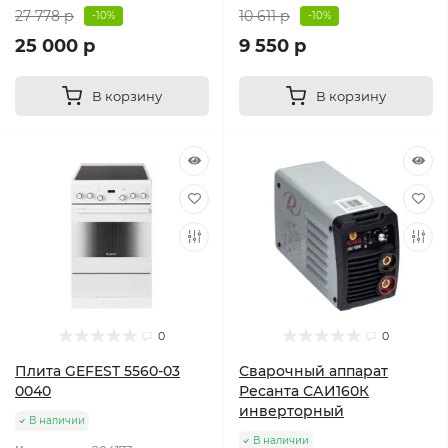
27 778 р
10 611 р
-10%
-10%
25 000 р
9 550 р
В корзину
В корзину
0
0
Плита GEFEST 5560-03
Сварочный аппарат
0040
Ресанта САИ160К
инверторный
В наличии
В наличии