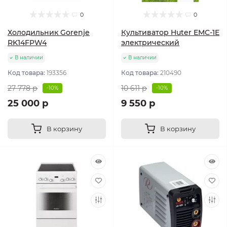
0
0
Холодильник Gorenje
Культиватор Huter ЕМС-1E
RK14FPW4
электрический
В наличии
В наличии
Код товара:
193356
Код товара:
210490
27 778 р
10 611 р
-10%
-10%
25 000 р
9 550 р
В корзину
В корзину