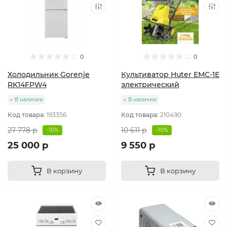
0
0
Холодильник Gorenje
Культиватор Huter ЕМС-1E
RK14FPW4
электрический
В наличии
В наличии
Код товара:
193356
Код товара:
210490
27 778 р
10 611 р
-10%
-10%
25 000 р
9 550 р
В корзину
В корзину