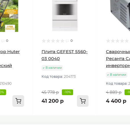
0
0
ор Huter
Плита GEFEST 5560-
Сварочны
03 0040
Ресанта С
еский
инвертор
В наличии
В наличии
Код товара:
204173
210490
Код товара:
45 778 р
4 889 р
10%
-10%
-
41 200 р
4 400 р