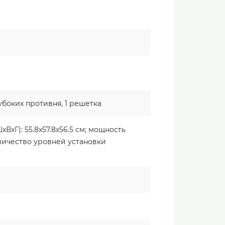
убоких противня, 1 решетка
ВхГ): 55.8х57.8х56.5 см; мощность
личество уровней установки