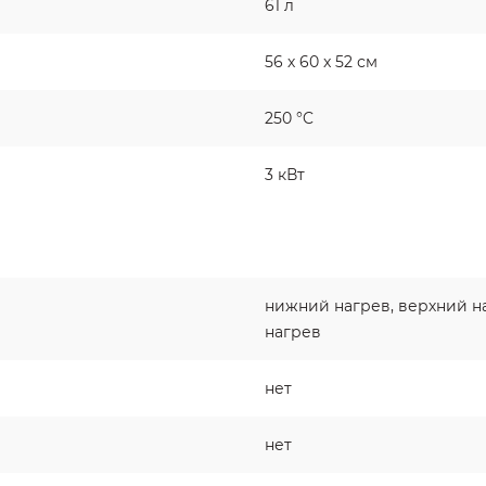
61 л
56 х 60 x 52 см
250 °C
3 кВт
нижний нагрев, верхний н
нагрев
нет
нет