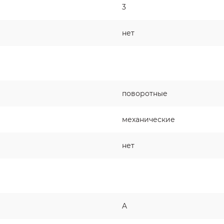
3
нет
поворотные
механические
нет
A