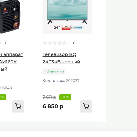
0
0
й аппарат
Телевизор BQ
АИ160К
24F34B черный
ный
В наличии
Код товара:
202037
203648
7 611 р
10%
-10%
6 850 р