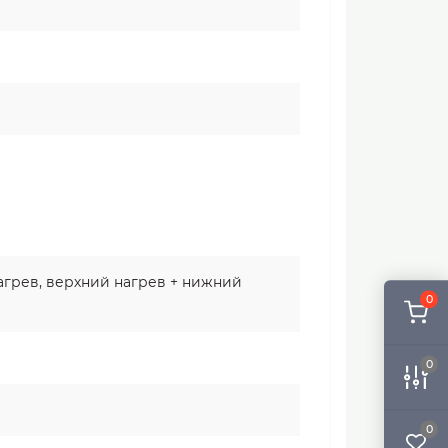
агрев, верхний нагрев + нижний
0
0
0