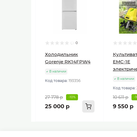
0
Холодильник
Культиват
Gorenje RK14FPW4
ЕМС-1E
электрич
В наличии
В наличии
Код товара:
193356
Код товара:
27 778 р
10 611 р
-10%
-
25 000 р
9 550 р