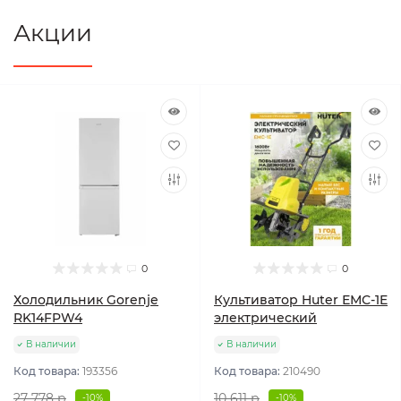
Акции
0
0
Холодильник Gorenje
Культиватор Huter ЕМС-1E
RK14FPW4
электрический
В наличии
В наличии
Код товара:
193356
Код товара:
210490
27 778 р
10 611 р
-10%
-10%