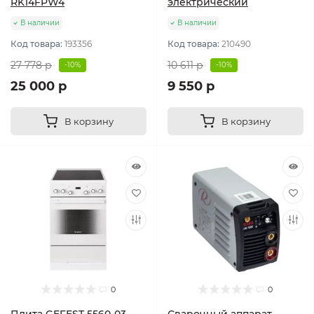
RK14FPW4
электрический
В наличии
В наличии
Код товара:
193356
Код товара:
210490
27 778 р
10 611 р
-10%
-10%
25 000 р
9 550 р
В корзину
В корзину
0
0
Плита GEFEST 5560-03
Сварочный аппарат