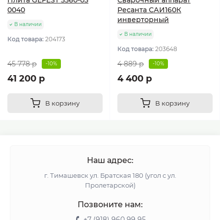
0040
Ресанта САИ160К
инверторный
В наличии
В наличии
Код товара:
204173
Код товара:
203648
45 778 р
4 889 р
-10%
-10%
41 200 р
4 400 р
В корзину
В корзину
Наш адрес:
г. Тимашевск ул. Братская 180 (угол с ул.
Пролетарской)
Позвоните нам:
+7 (918) 960 99 95