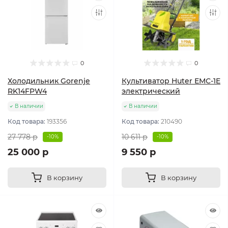
0
0
Холодильник Gorenje
Культиватор Huter ЕМС-1E
RK14FPW4
электрический
В наличии
В наличии
Код товара:
193356
Код товара:
210490
27 778 р
10 611 р
-10%
-10%
25 000 р
9 550 р
В корзину
В корзину