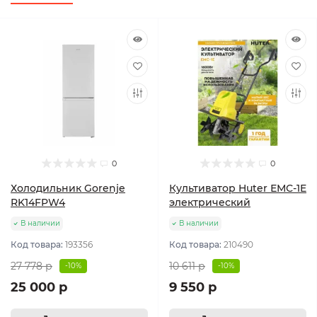
0
0
Холодильник Gorenje
Культиватор Huter ЕМС-1E
RK14FPW4
электрический
В наличии
В наличии
Код товара:
193356
Код товара:
210490
27 778 р
10 611 р
-10%
-10%
25 000 р
9 550 р