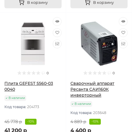
В корзину
В корзину
0
0
Плита GEFEST 5560-03
Сварочный аппарат
0040
Ресанта САИ160К
инверторный
В наличии
В наличии
Код товара:
204173
Код товара:
203648
45 778 р
4 889 р
-10%
-10%
41 200 р
4 400 р