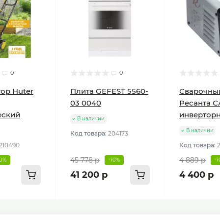
0
0
ор Huter
Плита GEFEST 5560-
Сварочны
03 0040
Ресанта С
еский
инвертор
В наличии
В наличии
Код товара:
204173
210490
Код товара:
45 778 р
4 889 р
10%
-10%
-
41 200 р
4 400 р