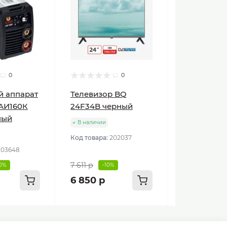
0
0
й аппарат
Телевизор BQ
АИ160К
24F34B черный
ный
В наличии
Код товара:
202037
203648
7 611 р
10%
-10%
6 850 р