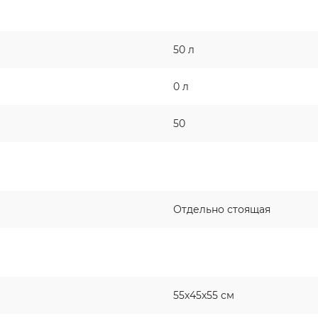
50 л
0 л
50
Отдельно стоящая
55x45x55 см