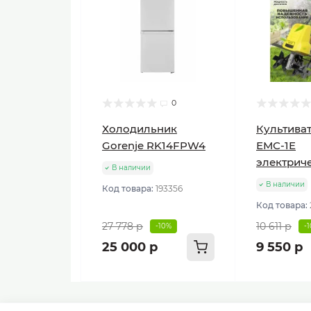
0
Холодильник
Культиват
Gorenje RK14FPW4
ЕМС-1E
электрич
В наличии
В наличии
Код товара:
193356
Код товара:
27 778 р
10 611 р
-10%
-
25 000 р
9 550 р