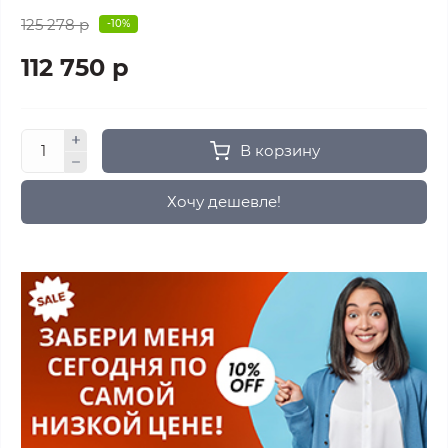
125 278 р
-10%
112 750 р
В корзину
Хочу дешевле!