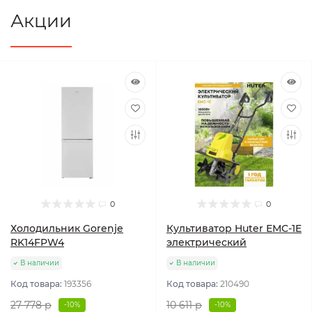
Акции
0
0
Холодильник Gorenje
Культиватор Huter ЕМС-1E
RK14FPW4
электрический
В наличии
В наличии
Код товара:
193356
Код товара:
210490
27 778 р
10 611 р
-10%
-10%