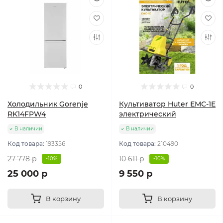
0
0
Холодильник Gorenje
Культиватор Huter ЕМС-1E
RK14FPW4
электрический
В наличии
В наличии
Код товара:
193356
Код товара:
210490
27 778 р
10 611 р
-10%
-10%
25 000 р
9 550 р
В корзину
В корзину