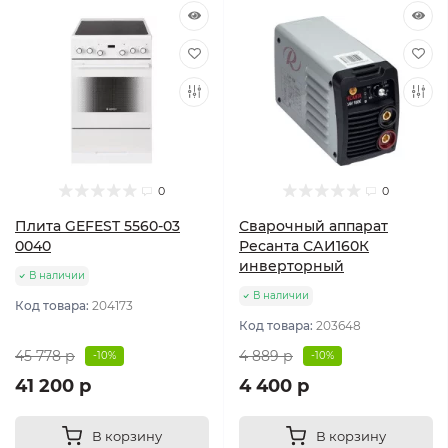
0
0
Плита GEFEST 5560-03
Сварочный аппарат
0040
Ресанта САИ160К
инверторный
В наличии
В наличии
Код товара:
204173
Код товара:
203648
45 778 р
4 889 р
-10%
-10%
41 200 р
4 400 р
В корзину
В корзину