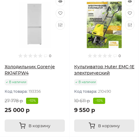
0
0
Холодильник Gorenje
Культиватор Huter ЕМС-1E
RK14FPW4
электрический
В наличии
В наличии
Код товара:
193356
Код товара:
210490
27 778 р
10 611 р
-10%
-10%
25 000 р
9 550 р
В корзину
В корзину