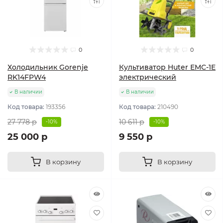
0
0
Холодильник Gorenje
Культиватор Huter ЕМС-1E
RK14FPW4
электрический
В наличии
В наличии
Код товара:
193356
Код товара:
210490
27 778 р
10 611 р
-10%
-10%
25 000 р
9 550 р
В корзину
В корзину