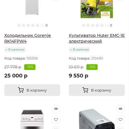
0
0
Холодильник Gorenje
Культиватор Huter ЕМС-1E
RK14FPW4
электрический
В наличии
В наличии
Код товара:
193356
Код товара:
210490
27 778 р
10 611 р
-10%
-10%
25 000 р
9 550 р
В корзину
В корзину