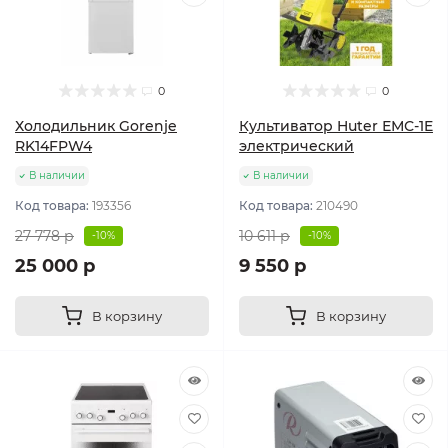
0
0
Холодильник Gorenje
Культиватор Huter ЕМС-1E
RK14FPW4
электрический
В наличии
В наличии
Код товара:
193356
Код товара:
210490
27 778 р
10 611 р
-10%
-10%
25 000 р
9 550 р
В корзину
В корзину