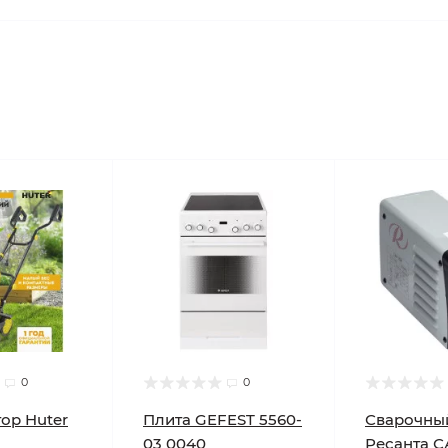
0
0
ор Huter
Плита GEFEST 5560-
Сварочны
03 0040
Ресанта С