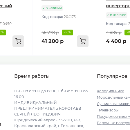
еский
инвертор
В наличии
В наличии
Код товара:
204173
210490
Код товара:
45 778 р
4 889 р
10%
-10%
-
41 200 р
4 400 р
Время работы
Популярное
Пн - Пт с 9:00 до 17:00, Сб-Вс с 9:00 до
Холодильники
16:00
Морозильные ка
ИНДИВИДУАЛЬНЫЙ
Сушильные маши
ПРЕДПРИНИМАТЕЛЬ КОРОТАЕВ
Телевизоры
СЕРГЕЙ ЛЕОНИДОВИЧ
Посудомоечные 
Юридический адрес - 352700, РФ,
Варочные поверх
й
Краснодарский край, г.Тимашевск,