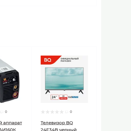
0
0
й аппарат
Телевизор BQ
АИ160К
24F34B черный