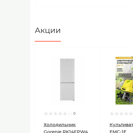
Акции
0
Холодильник
Культиват
Gorenje RK14FPW4
ЕМС-1E