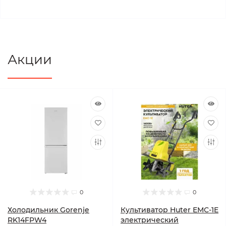
Акции
0
0
Холодильник Gorenje
Культиватор Huter ЕМС-1E
RK14FPW4
электрический