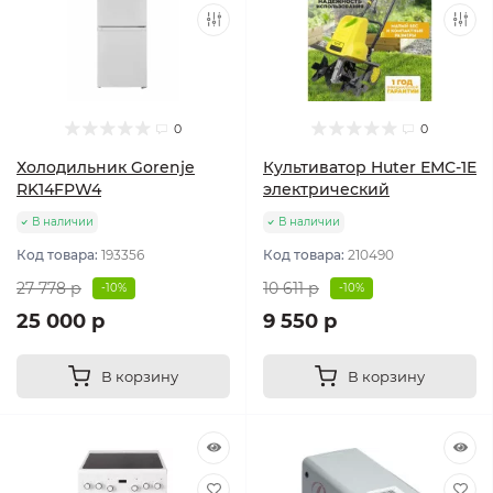
0
0
Холодильник Gorenje
Культиватор Huter ЕМС-1E
RK14FPW4
электрический
В наличии
В наличии
Код товара:
193356
Код товара:
210490
27 778 р
10 611 р
-10%
-10%
25 000 р
9 550 р
В корзину
В корзину