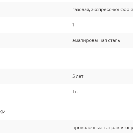
газовая, экспресс-конфорк
1
эмалированная сталь
5 лет
1 г.
КИ
проволочные направляющие 