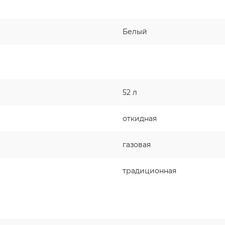
Белый
52 л
откидная
газовая
традиционная