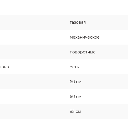
газовая
механическое
поворотные
лона
есть
60 см
60 см
85 см