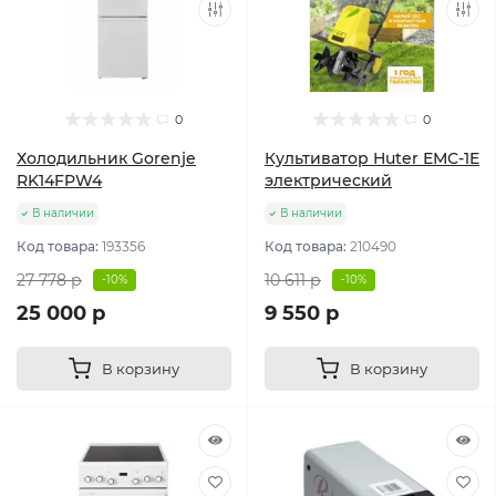
0
0
Холодильник Gorenje
Культиватор Huter ЕМС-1E
RK14FPW4
электрический
В наличии
В наличии
Код товара:
193356
Код товара:
210490
27 778 р
10 611 р
-10%
-10%
25 000 р
9 550 р
В корзину
В корзину