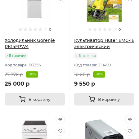
0
0
Холодильник Gorenje
Культиватор Huter ЕМС-1E
RK14FPW4
электрический
В наличии
В наличии
Код товара:
193356
Код товара:
210490
27 778 р
10 611 р
-10%
-10%
25 000 р
9 550 р
В корзину
В корзину