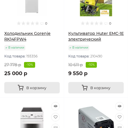
0
0
Холодильник Gorenje
Культиватор Huter ЕМС-1E
RK14FPW4
электрический
В наличии
В наличии
Код товара:
193356
Код товара:
210490
27 778 р
10 611 р
-10%
-10%
25 000 р
9 550 р
В корзину
В корзину