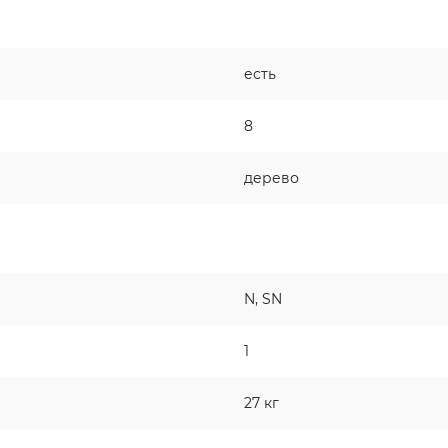
есть
8
дерево
N, SN
1
27 кг