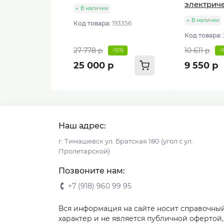
электрич
В наличии
В наличии
Код товара:
193356
Код товара:
27 778 р
10 611 р
-10%
-
25 000 р
9 550 р
Наш адрес:
г. Тимашевск ул. Братская 180 (угол с ул.
Пролетарской)
Позвоните нам:
+7 (918) 960 99 95
Вся информация на сайте носит справочны
характер и не является публичной офертой,