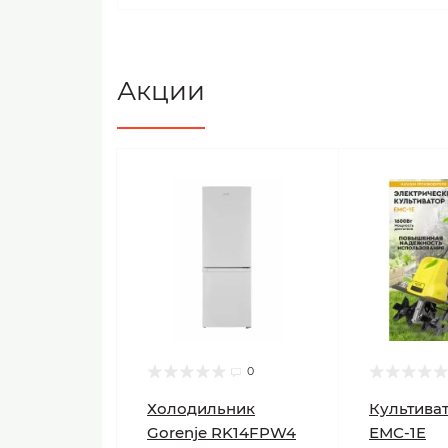
Акции
0
Холодильник
Культиват
Gorenje RK14FPW4
ЕМС-1E