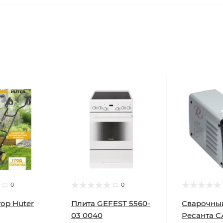
0
0
ор Huter
Плита GEFEST 5560-
Сварочны
03 0040
Ресанта С