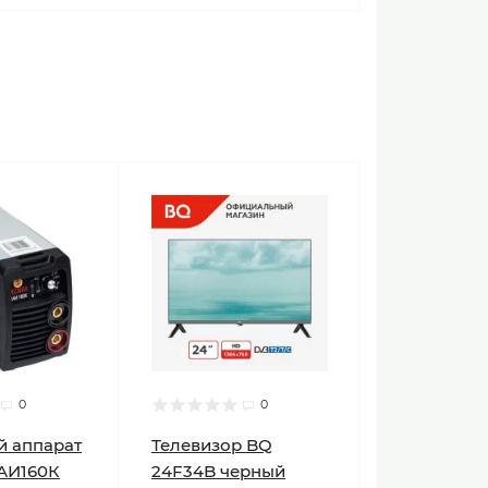
0
0
й аппарат
Телевизор BQ
АИ160К
24F34B черный