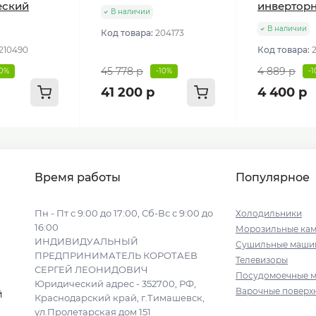
еский
инвертор
В наличии
В наличии
Код товара:
204173
210490
Код товара:
45 778 р
4 889 р
10%
-10%
-
41 200 р
4 400 р
Время работы
Популярное
Пн - Пт с 9:00 до 17:00, Сб-Вс с 9:00 до
Холодильники
16:00
Морозильные ка
ИНДИВИДУАЛЬНЫЙ
Сушильные маши
ПРЕДПРИНИМАТЕЛЬ КОРОТАЕВ
Телевизоры
СЕРГЕЙ ЛЕОНИДОВИЧ
Посудомоечные 
Юридический адрес - 352700, РФ,
Варочные поверх
й
Краснодарский край, г.Тимашевск,
ул.Пролетарская дом 151