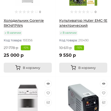
0
0
Холодильник Gorenje
Культиватор Huter ЕМС-1E
RK14FPW4
электрический
В наличии
В наличии
Код товара:
193356
Код товара:
210490
27 778 р
10 611 р
-10%
-10%
25 000 р
9 550 р
В корзину
В корзину