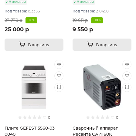
В наличии
В наличии
Код товара:
193356
Код товара:
210490
27 778 р
10 611 р
-10%
-10%
25 000 р
9 550 р
В корзину
В корзину
0
0
Плита GEFEST 5560-03
Сварочный аппарат
0040
Ресанта САИ160К