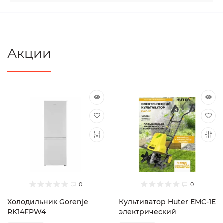
Акции
0
0
Холодильник Gorenje
Культиватор Huter ЕМС-1E
RK14FPW4
электрический