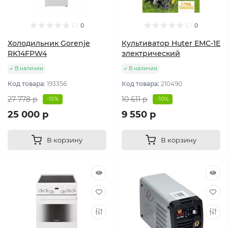
0
0
Холодильник Gorenje
Культиватор Huter ЕМС-1E
RK14FPW4
электрический
В наличии
В наличии
Код товара:
193356
Код товара:
210490
27 778 р
10 611 р
-10%
-10%
25 000 р
9 550 р
В корзину
В корзину