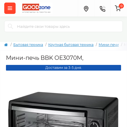
0
Бытовая техника
Крупная бытовая техника
Мини-печи
М
Мини-печь BBK OE3070M,
Доставим за 3-5 дня.