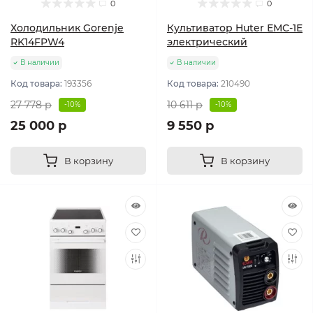
0
0
Холодильник Gorenje
Культиватор Huter ЕМС-1E
RK14FPW4
электрический
В наличии
В наличии
Код товара:
193356
Код товара:
210490
27 778 р
10 611 р
-10%
-10%
25 000 р
9 550 р
В корзину
В корзину