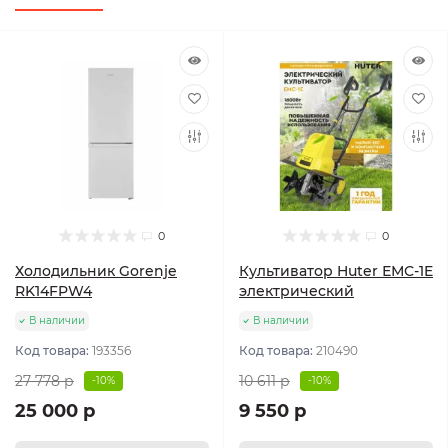
0
0
Холодильник Gorenje
Культиватор Huter ЕМС-1E
RK14FPW4
электрический
В наличии
В наличии
Код товара:
193356
Код товара:
210490
27 778 р
10 611 р
-10%
-10%
25 000 р
9 550 р