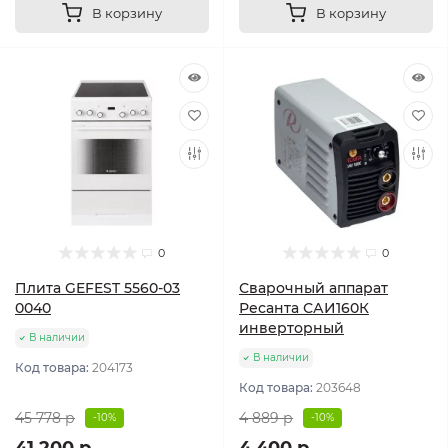
В корзину
В корзину
0
0
Плита GEFEST 5560-03
Сварочный аппарат
0040
Ресанта САИ160К
инверторный
В наличии
В наличии
Код товара:
204173
Код товара:
203648
45 778 р
4 889 р
-10%
-10%
41 200 р
4 400 р